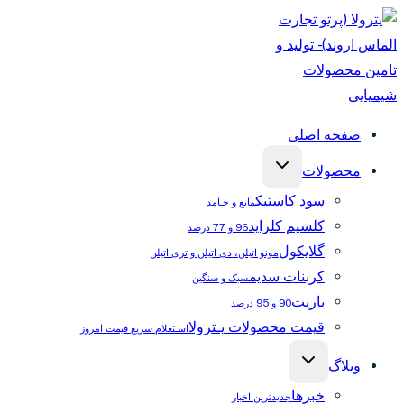
بازگشت
به
محتوا
صفحه اصلی
محصولات
سود کاستیک
مایع و جـامد
کلسیم کلراید
96 و 77 درصد
گلایکول‌
مونو اتیلن، دی اتیلن و تری اتیلن
کربنات سدیم
سبک و سنگین
باریت
90 و 95 درصد
قیمت محصولات پـترولا
اسـتعلام سریع قیمت امروز
وبلاگ
خبر‌ها
جدیدترین اخبار