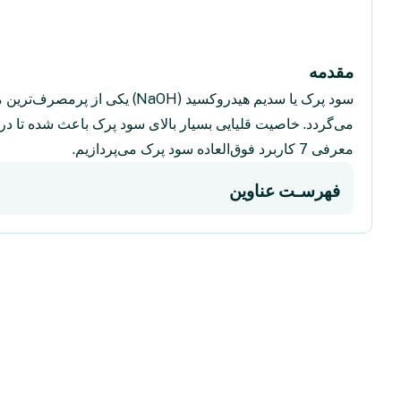
مقدمه‌
سود پرک یا سدیم هیدروکسید (
می‌گردد. خاصیت قلیایی بسیار بالای سود پرک باعث شده تا در ص
معرفی 7 کاربرد فوق‌العاده سود پرک می‌پردازیم.
فهرسـت عناوین
1. استفاده از سود پرک در صنعت کاغذسازی
2. کاربرد سود پرک در صنایع غذایی
3. سود پرک در تولید مواد شوینده و بهداشتی
4. کاربرد سود پرک در صنعت نفت و گاز
5. استفاده در تصفیه آب و فاضلاب
6. سود پرک در صنایع نساجی و دباغی
7. تولید آلومینیوم و صنایع فلزی
جمع‌بندی: چرا سود پرک اینقدر پرکاربرد است؟