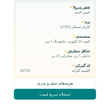
نقش پتـرولا
تامین کننده
برند
کلران سمنان (CCPC)
بسته‌بندی
کیسه 25 کیلویی، جامبو بگ 1 تنی
حداقل سفارش
داخلی 5 تن، صادراتی 25 تن
کد گمرکی
کلسیم کلراید
282720
هزینه‌های حمل و بندری
استعلام سریع قیمت