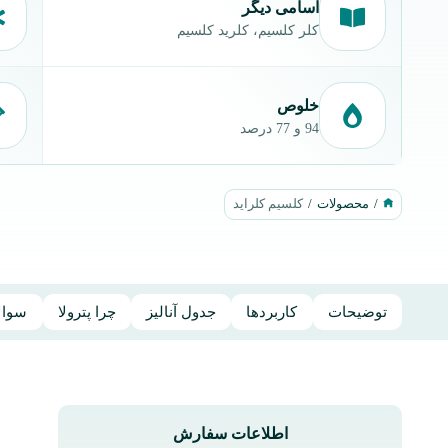
اسامی دیگر
کلر کلسیم، کلرید کلسیم
خلوص
94 و 77 درصد
/
محصولات
/
کلسیم کلراید
توضیحات
کاربردها
جدول آنالیز
چرا پترولا
سوالا
اطلاعات سفارش