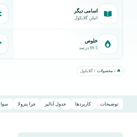
اسامی دیگر
اتیلن گلایکول
خلوص
99.5 درصد
/
محصولات
/
گلایکول‌
توضیحات
کاربردها
جدول آنالیز
چرا پترولا
سوالا