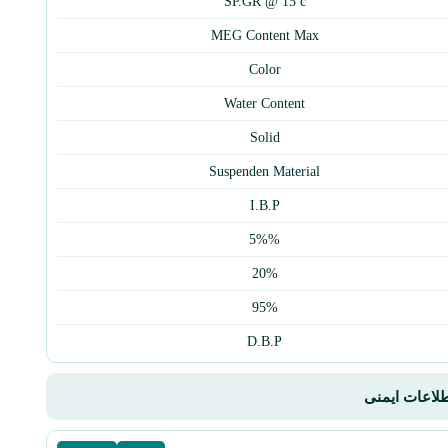
SP.GR @ 15 c
MEG Content Max
Color
Water Content
Solid
Suspenden Material
I.B.P
5%%
20%
95%
D.B.P
اطلاعات ایمنی