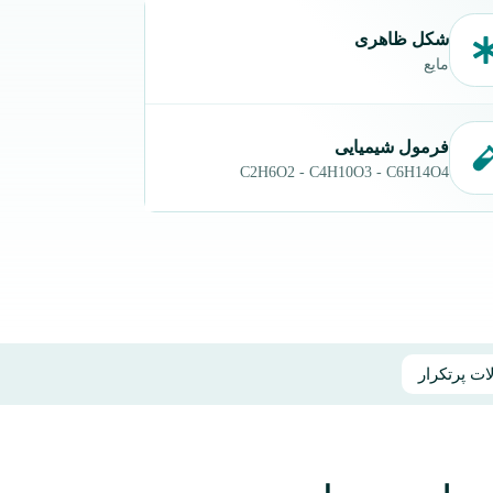
شکل ظاهری
مایع
فرمول شیمیایی
C2H6O2
-
C4H10O3
-
C6H14O4
ت پرتکرار