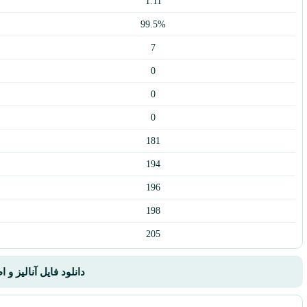
1.11
99.5%
7
0
0
0
181
194
196
198
205
دانلود فایل آنالیز و 