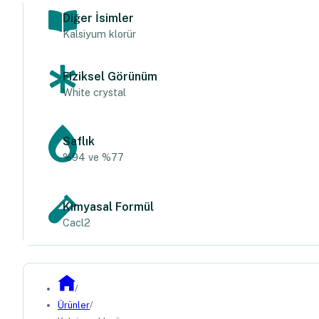
Diğer İsimler
Kalsiyum klorür
Fiziksel Görünüm
White crystal
Saflık
%94 ve %77
Kimyasal Formül
Cacl2
/
Ürünler
/