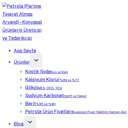
Skip
to
content
Ana Sayfa
Ürünler
Kostik Soda
Sıvı ve Katı
Kalsiyum Klorür
%96 ve %77
Glikol
MEG, DEG, TEG
Sodyum Karbonat
Hafif ve Yoğun
Barit
%95 ve %90
Petrola Ürün Fiyatları
Bugünün Fiyat Teklifini Hemen Alın
Blog