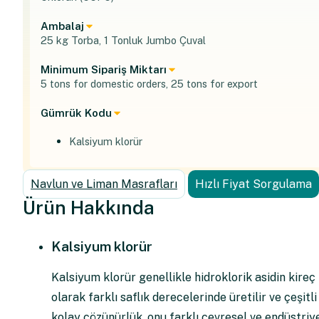
Ambalaj
25 kg Torba, 1 Tonluk Jumbo Çuval
Minimum Sipariş Miktarı
5 tons for domestic orders, 25 tons for export
Gümrük Kodu
Kalsiyum klorür
Navlun ve Liman Masrafları
Hızlı Fiyat Sorgulama
Ürün Hakkında
Kalsiyum klorür
Kalsiyum klorür genellikle hidroklorik asidin kireç
olarak farklı saflık derecelerinde üretilir ve çeşi
kolay çözünürlük, onu farklı çevresel ve endüstriye