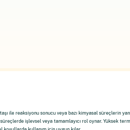
 taşı ile reaksiyonu sonucu veya bazı kimyasal süreçlerin yan
tli süreçlerde işlevsel veya tamamlayıcı rol oynar. Yüksek ter
l koşullarda kullanım için uygun kılar.