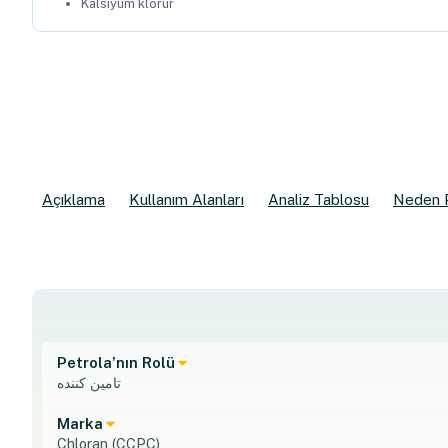
Kalsiyum klorür
Açıklama
Kullanım Alanları
Analiz Tablosu
Neden 
Petrola’nın Rolü
تامین کننده
Marka
Chloran (CCPC)