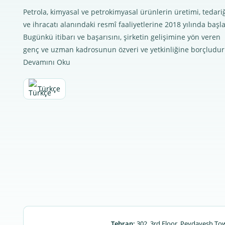
Petrola, kimyasal ve petrokimyasal ürünlerin üretimi, tedari
ve ihracatı alanındaki resmî faaliyetlerine 2018 yılında başla
Bugünkü itibarı ve başarısını, şirketin gelişimine yön veren
genç ve uzman kadrosunun özveri ve yetkinliğine borçludu
Devamını Oku
Türkçe
Tehran:
302, 3rd Floor, Peydayesh To