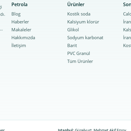
Petrola
Ürünler
Son
ği
Blog
Kostik soda
dı.
Haberler
Kalsiyum klorür
r…
Makaleler
Glikol
Hakkımızda
Sodyum karbonat
İletişim
Barit
Kos
PVC Granül
Tüm Ürünler
wer
Istanbul:
Güzelyurt, Mehmet Akif Ersoy