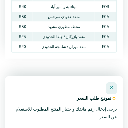
FOB
ميناء بندر أمير آباد
$40
FCA
منفذ حدودي سرخس
$30
FCA
محطة مطهري مشهد
$30
FCA
منفذ بازرگان / جلفا الحدودي
$25
FCA
منفذ مهران / شلمچه الحدودي
$20
نموذج طلب السعر
يرجى إدخال رقم هاتفك واختيار المنتج المطلوب للاستعلام
عن السعر.