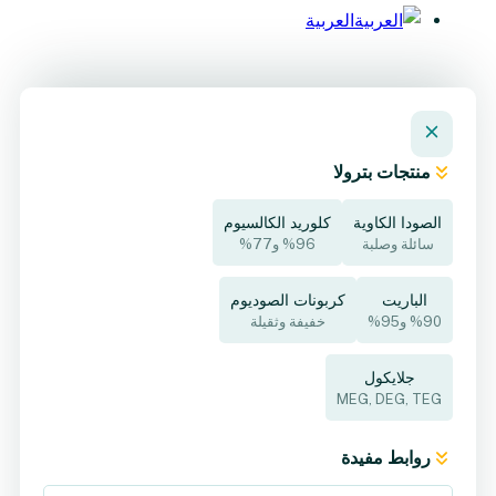
العربية
منتجات بترولا
الصودا الكاوية
كلوريد الكالسيوم
سائلة وصلبة
%96 و77%
الباريت
كربونات الصوديوم
%90 و95%
خفيفة وثقيلة
جلايكول
MEG, DEG, TEG
روابط مفيدة