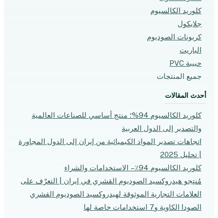
كلوريد الكالسيوم
جلايكول
كربونات الصوديوم
الباریت
حبيبة PVC
جميع المنتجات
أحدث المقالات
كلوريد الكالسيوم 94%؛ منتج أساسي للصناعات العالمية
والتصدير إلى الدول العربية
اتجاهات تصدير المواد الكيميائية من إيران إلى الدول المجاورة
| تحليل 2025
كلوريد الكالسيوم 94٪ – الاستخدامات والشراء
مُنتِجو هيدروكسيد الصوديوم القشري في إيران | التعرّف على
العلامات التجارية الموثوقة لهيدروكسيد الصوديوم القشري
الصودا الكاوية و7 استخدامات خاصة لها