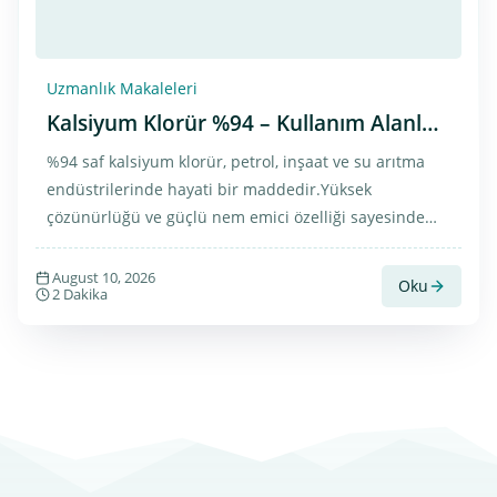
Uzmanlık Makaleleri
Kalsiyum Klorür %94 – Kullanım Alanları
ve Satın Alma
%94 saf kalsiyum klorür, petrol, inşaat ve su arıtma
endüstrilerinde hayati bir maddedir.Yüksek
çözünürlüğü ve güçlü nem emici özelliği sayesinde
çok çeşitli uygulamalara sahiptir.
August 10, 2026
Oku
2 Dakika