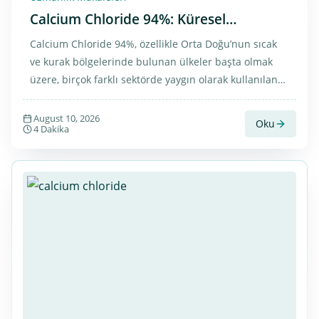
Calcium Chloride 94%: Küresel
Endüstriler ve Arap Ülkelerine İhracat
Calcium Chloride 94%, özellikle Orta Doğu’nun sıcak
İçin Stratejik Bir Ürün
ve kurak bölgelerinde bulunan ülkeler başta olmak
üzere, birçok farklı sektörde yaygın olarak kullanılan
önemli bir kimyasal üründür. Kimyasal ürünlerin
güvenilir tedarikçilerinden biri olan PETROLA, yüksek
August 10, 2026
Oku
4 Dakika
kaliteli Calcium Chloride ürünlerini iç pazara ve
ihracat pazarlarına, özellikle Arap ülkelerine
sunmaktadır.Bu ürün; petrol ve gaz endüstrisi, inşaat
sektörü, toz kontrolü ve çeşitli endüstriyel proseslerde
önemli bir role sahiptir.