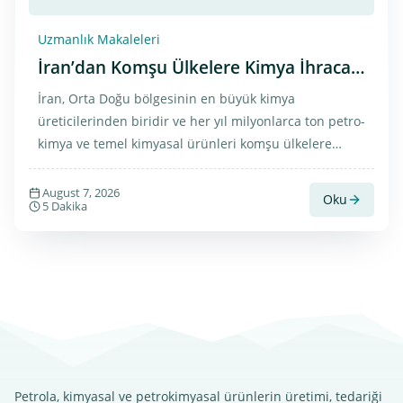
Uzmanlık Makaleleri
İran’dan Komşu Ülkelere Kimya İhracat
Trendleri | 2025 Analizi
İran, Orta Doğu bölgesinin en büyük kimya
üreticilerinden biridir ve her yıl milyonlarca ton petro-
kimya ve temel kimyasal ürünleri komşu ülkelere
ihraç etmektedir. Stratejik coğrafi konumu, düşük
üretim maliyetleri ve geniş petrokimya ağı, İran’a
August 7, 2026
Oku
5 Dakika
bölgesel pazarlarda özel bir konum sağlamaktadır. Bu
makalede, İran’ın kimya ihracatındaki trendler, başlıca
pazarlar ve gelecekteki ihracat rotası incelenecektir. 1.
İran…
Petrola, kimyasal ve petrokimyasal ürünlerin üretimi, tedariği