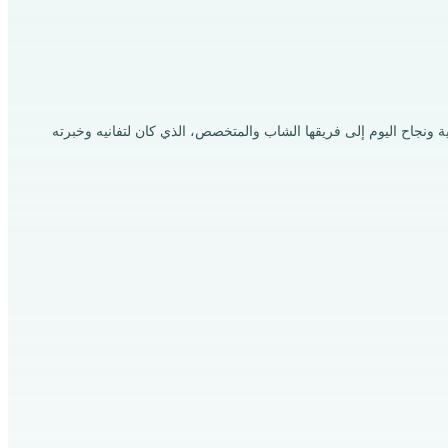
 والبتروكيميائية منذ عام 2018. ويُعزى ما وصلت إليه بترولا من مصداقية ونجاح اليوم إلى فريقها الشاب والمتخصص، الذي كان لتفانيه وخبرته