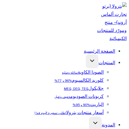
التجاوز
إلى
المحتوى
الصفحة الرئيسية
المنتجات
الصودا الكاوية
سائلة وصلبة
كلوريد الكالسيوم
%96 و 77%
جلايكول
MEG, DEG, TEG
كربونات الصوديوم
خفيف وثقيل
الباريت
%90 و 95%
أسعار منتجات بترولا
اطلب تسعيرة اليوم فورًا
المدونة